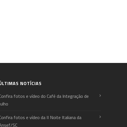
ÚLTIMAS NOTÍCIAS
Confira fotos e vídeo do Café da Integração de
Julho
Confira fotos e vídeo da II Noite Italiana da
Ansef/SC