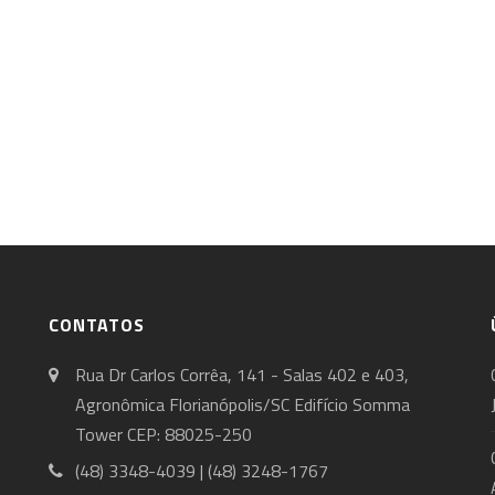
CONTATOS
Rua Dr Carlos Corrêa, 141 - Salas 402 e 403,
Agronômica Florianópolis/SC Edifício Somma
Tower CEP: 88025-250
(48) 3348-4039 | (48) 3248-1767