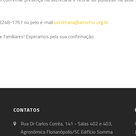
3248-1767 ou pelo e-mail
secretaria@ansefsc.org.br
e famíliares! Esperamos pela sua confirmação.
CONTATOS
Rua Dr Carlos Corrêa, 141 - Salas 402 e 403,
Agronômica Florianópolis/SC Edifício Somma