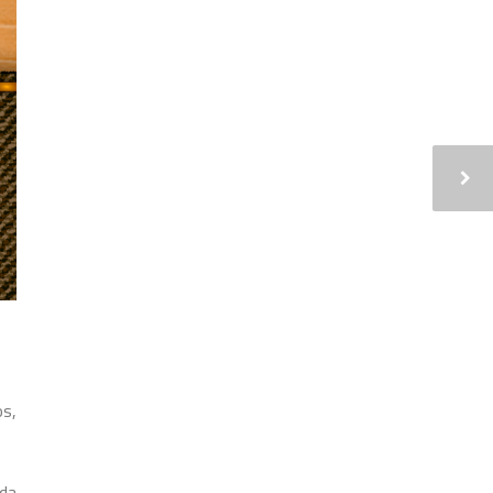
os,
 da