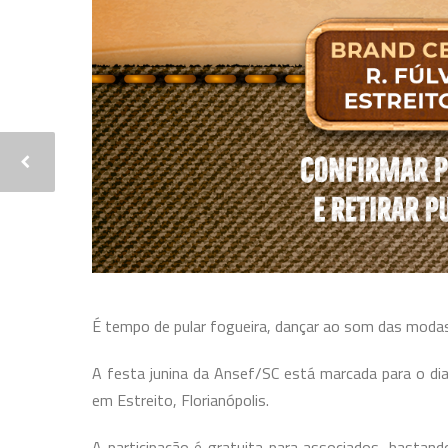
É tempo de pular fogueira, dançar ao som das modas r
A festa junina da Ansef/SC está marcada para o di
em Estreito, Florianópolis.
A participação é gratuita para associados, bastando