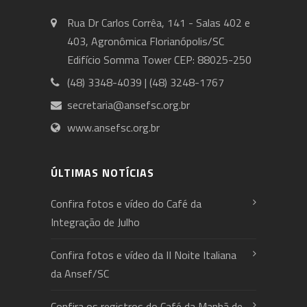
Rua Dr Carlos Corrêa, 141 - Salas 402 e
403, Agronômica Florianópolis/SC
Edifício Somma Tower CEP: 88025-250
(48) 3348-4039 | (48) 3248-1767
secretaria@ansefsc.org.br
www.ansefsc.org.br
ÚLTIMAS NOTÍCIAS
Confira fotos e vídeo do Café da
Integração de Julho
Confira fotos e vídeo da II Noite Italiana
da Ansef/SC
Confira os registros do Café da Manhã de