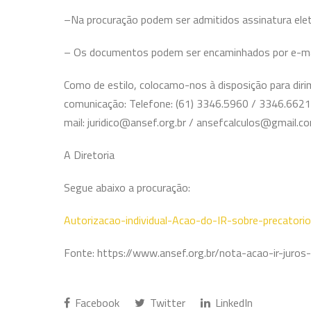
–Na procuração podem ser admitidos assinatura eletrô
– Os documentos podem ser encaminhados por e-ma
Como de estilo, colocamo-nos à disposição para diri
comunicação: Telefone: (61) 3346.5960 / 3346.662
mail: juridico@ansef.org.br / ansefcalculos@gmail.c
A Diretoria
Segue abaixo a procuração:
Autorizacao-individual-Acao-do-IR-sobre-precato
Fonte: https://www.ansef.org.br/nota-acao-ir-juro
Facebook
Twitter
LinkedIn