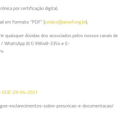
nica por certificação digital;
il em formato “PDF” (
juridico@ansef.org.br
).
mir quaisquer dúvidas dos associados pelos nossos canais de
1 / WhatsApp (61) 99648-3354 e E-
om.
rio-GOE-29-04-2021
s-goe-esclarecimentos-sobre-prescricao-e-documentacao/