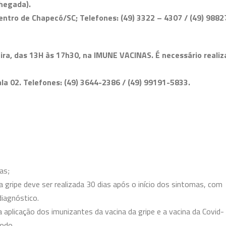
hegada).
entro de Chapecó/SC; Telefones: (49) 3322 – 4307 / (49) 9882
ira, das 13H às 17h30, na
IMUNE VACINAS. É
necessário realiz
ala 02. Telefones: (49) 3644-2386 / (49) 99191-5833.
as;
 gripe deve ser realizada 30 dias após o início dos sintomas, com
diagnóstico.
 aplicação dos imunizantes da vacina da gripe e a vacina da Covid-
odo.