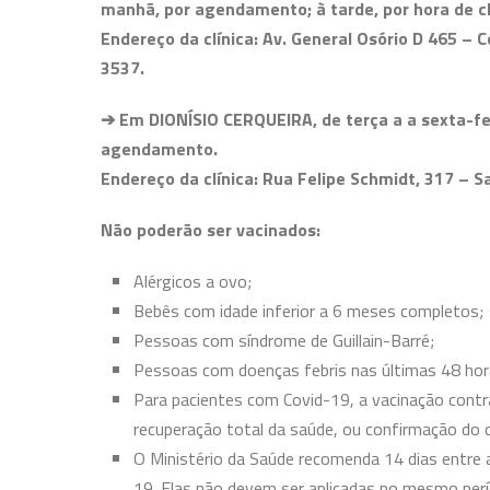
manhã, por agendamento; à tarde, por hora de c
Endereço da clínica:
Av. General Osório D 465 – C
3537.
➔ Em DIONÍSIO CERQUEIRA, de terça a
a sexta-fe
agendamento.
Endereço da clínica: Rua Felipe Schmidt, 317 – S
Não poderão ser vacinados:
Alérgicos a ovo;
Bebês com idade inferior a 6 meses completos;
Pessoas com síndrome de Guillain-Barré;
Pessoas com doenças febris nas últimas 48 hor
Para pacientes com Covid-19, a vacinação contra
recuperação total da saúde, ou confirmação do 
O Ministério da Saúde recomenda 14 dias entre a
19. Elas não devem ser aplicadas no mesmo perí