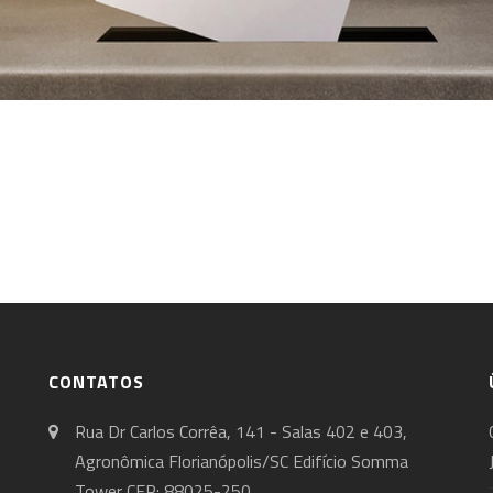
CONTATOS
Rua Dr Carlos Corrêa, 141 - Salas 402 e 403,
Agronômica Florianópolis/SC Edifício Somma
Tower CEP: 88025-250